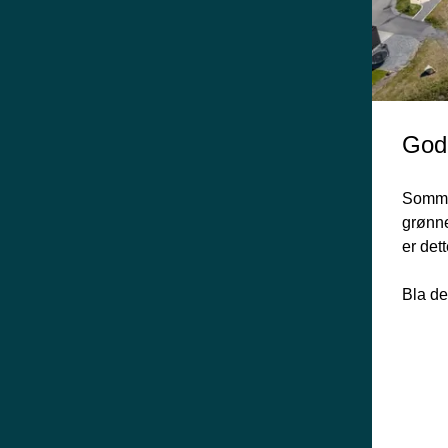
God
Sommer
grønne
er dett
Bla de