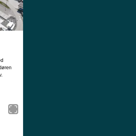
d 
døren 
. 
Åpne karusellen i en popup.