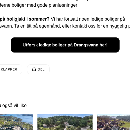
erne boliger med gode planløsninger
 på boligjakt i sommer?
 Vi har fortsatt noen ledige boliger på 
vann. Ta en titt på egenhånd, eller kontakt oss for en hyggelig p
Utforsk ledige boliger på Drangsvann her!
EN POSTEN HAR
 KLAPPER
DEL
sten ble publisert for
 også vil like
 lenke til et innlegg.
Dette er en lenke til et innlegg.
Dette er en lenke