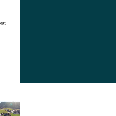
rat. 
 til et innlegg.