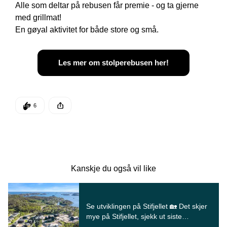
Alle som deltar på rebusen får premie - og ta gjerne 
med grillmat! 

En gøyal aktivitet for både store og små.
Les mer om stolperebusen her!
DEN POSTEN HAR
6 KLAPPER
6
Denne posten ble publisert for
Kanskje du også vil like
Dette er en lenke til et innlegg.
Se utviklingen på Stifjellet 🏡 Det skjer
mye på Stifjellet, sjekk ut siste
Utdrag fra innlegg: Se utviklingen på Sti
dronebilder som viser utviklingen i